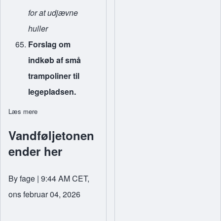
for at udjævne
huller
Forslag om
indkøb af små
trampoliner til
legepladsen.
Læs mere
om Bestyrelsesmøde 4. februar 2026
Vandføljetonen
ender her
By
fage
| 9:44 AM CET,
ons februar 04, 2026