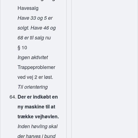
Havesalg
Have 33 og 5 er
solgt. Have 46 og
68 er til salg nu
§ 10
Ingen aktivitet
Trappeproblemer
ved vej 2 er løst.
Til orientering
Der er indkøbt en
ny maskine til at
trække vejhøvlen.
Inden høvling skal
der harves i bund