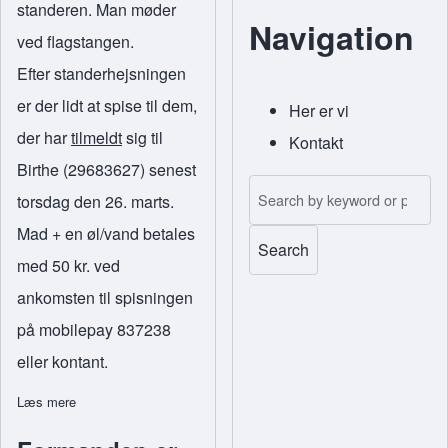
standeren. Man møder
Navigation
ved flagstangen.
Efter standerhejsningen
er der lidt at spise til dem,
Her er vi
(opens in new
der har
tilmeldt
sig til
Kontakt
Birthe (29683627) senest
Search
torsdag den 26. marts.
Mad + en øl/vand betales
med 50 kr. ved
ankomsten til spisningen
på mobilepay 837238
eller kontant.
Læs mere
om Standerhejsning