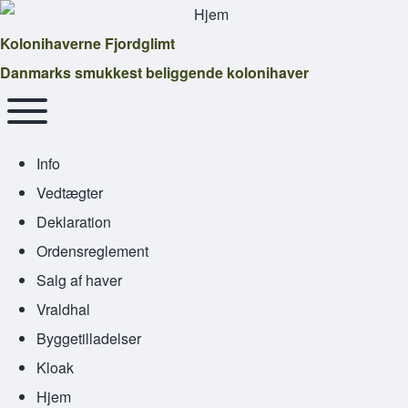
Kolonihaverne Fjordglimt
Danmarks smukkest beliggende kolonihaver
Main navigation
Toggle main menu
Info
Vedtægter
Deklaration
Ordensreglement
Salg af haver
Vraldhal
Byggetilladelser
Kloak
Hjem