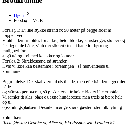
Brødkrumme
Hjem
Forslag til VOB
Forslag 1: Et lille stykke strand fx 50 meter på begge sider af
trappen ved
Vraldhallen friholdes for ankre, betonblokke, jernstænger, stolper og
fastliggende både, så der er sikkert sted at bade for børn og
mulighed for
at gå ud og ind med kajakker og kanoer.
Forslag 2: Skraldespand på stranden.
Hvis vi ikke kan bestemme i foreningen - så henvendelse til
kommunen.
Begrundelse: Der skal være plads til alle, men efterhånden ligger der
både
og står stolper overalt, så ønsket er at friholde blot et lille område.
Vi samler tit glas, plast og egne hundeposer, men træls at bære helt
op til
opsamlingspladsen. Desuden mange strandgæster uden tilknytning
til
kolonihaver.
Rikke Ørskov Grubbe og Alice og Elo Rasmussen, Vralden 84.