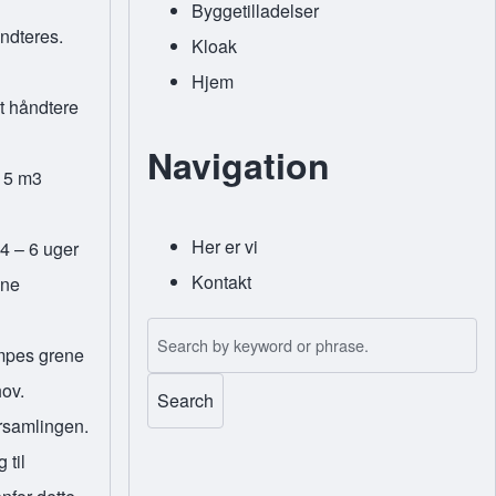
Byggetilladelser
åndteres.
Kloak
Hjem
t håndtere
Navigation
å 5 m3
Her er vi
(opens in new tab)
4 – 6 uger
Kontakt
nne
Search
umpes grene
hov.
orsamlingen.
 til