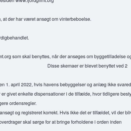
mesiden www.fjordglimt.org
, at der har været ansøgt om vinterbeboelse.
rdigbehandlet.
t.org som skal benyttes, når der ansøges om byggetilladelse o
. Disse skemaer er blevet benyttet ved 2
n 1. april 2022, hvis havens bebyggelser og anlæg ikke svarede
 givet enkelte dispensationer i de tilfælde, hvor tidligere besty
ligere ordensregler.
nsøgt og registreret korrekt. Hvis ikke det er tilfældet, vil der bli
erdrager skal sørge for at bringe forholdene i orden inden