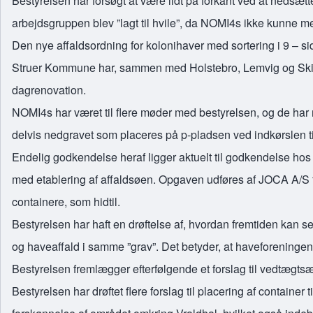
Bestyrelsen har forsøgt at være lidt på forkant ved at nedsæ
arbejdsgruppen blev ”lagt til hvile”, da NOMI4s ikke kunne m
Den nye affaldsordning for kolonihaver med sortering i 9 – sid
Struer Kommune har, sammen med Holstebro, Lemvig og Skive 
dagrenovation.
NOMI4s har været til flere møder med bestyrelsen, og de har 
delvis nedgravet som placeres på p-pladsen ved indkørslen t
Endelig godkendelse heraf ligger aktuelt til godkendelse hos
med etablering af affaldsøen. Opgaven udføres af JOCA A/S fr
containere, som hidtil.
Bestyrelsen har haft en drøftelse af, hvordan fremtiden kan 
og haveaffald i samme ”grav”. Det betyder, at haveforeningen
Bestyrelsen fremlægger efterfølgende et forslag til vedtægtsæ
Bestyrelsen har drøftet flere forslag til placering af container