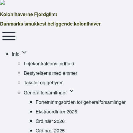
Kolonihaverne Fjordglimt
Danmarks smukkest beliggende kolonihaver
Main navigation
Toggle main menu
Info sub-navigation
Info
Lejekontraktens indhold
Bestyrelsens medlemmer
Takster og gebyrer
Generalforsamlinger sub-navig
Generalforsamlinger
Forretninmgsorden for generalforsamlinger
Ekstraordinær 2026
Ordinær 2026
Ordinær 2025