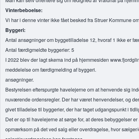
Man kan selv orientere sig om ledighed af Vraldhal på hjem
Vinterbeboelse:
Vi har i denne vinter ikke fået besked fra Struer Kommune om
Byggeri:
Antal ansøgninger om byggetilladelse 12, hvoraf 1 ikke er fæ
Antal færdigmeldte byggerier: 5
I 2022 blev der lagt skema ind på hjemmesiden www.fjordglim
meddelelse om færdigmelding af byggeri
ansøgninger.
Bestyrelsen efterspurgte havelejerne om at henvende sig inde
nuværende ordensregler. Der har været henvendelser, og der er
givet tilladelse til byggerier, der har taget udgangspunkt i tid
Det er op til havelejerne at sørge for, at deres bebyggelser er a
opmærksom på det ved salg eller overdragelse, hvor sælger/ov