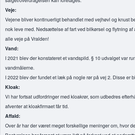
salget/overdragelsen kan foretages.
Veje:
Vejene bliver kontinuerligt behandlet med vejhøvl og knust be
nok leve med. Nedsættelse af fart ved bilkørsel og flytning af a
alle veje på Vralden!
Vand:
I 2021 blev der konstateret et vandspild. § 10 udvalget var 
vandmålerne.
I 2022 blev der fundet et læk på nogle rør på vej 2. Disse er bl
Kloak:
Vi har fortsat udfordringer med kloakrør, som udbedres efter
afventer at kloakfirmaet får tid.
Affald:
Over år har der været meget forskellige meninger om, hvor d