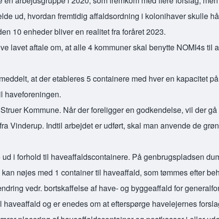
tte en arbejdsgruppe i 2020, som fremkom med flere forslag, men
elde ud, hvordan fremtidig affaldsordning i kolonihaver skulle h
en 10 enheder bliver en realitet fra foråret 2023.
lavet aftale om, at alle 4 kommuner skal benytte NOMI4s til a
meddelt, at der etableres 5 containere med hver en kapacitet p
il haveforeningen.
 Struer Kommune. Når der foreligger en godkendelse, vil der gå 
a Vinderup. Indtil arbejdet er udført, skal man anvende de grø
se ud i forhold til haveaffaldscontainere. På genbrugspladsen d
 kan nøjes med 1 container til haveaffald, som tømmes efter be
ndring vedr. bortskaffelse af have- og byggeaffald for generalf
 til haveaffald og er enedes om at efterspørge havelejernes forslag