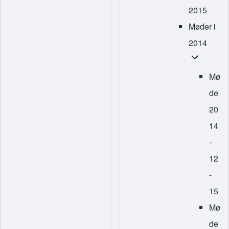
2015
Møder i
2014
Møder i 20
Mø
de
20
14
-
12
-
15
Mø
de