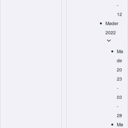
-
12
Møder
2022
Møder 2022
Mø
de
20
23
-
03
-
28
Mø