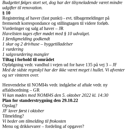
Budgettet følges stort set, dog har der tilsyneladende været mindre
udgifter til renovation.
§ 10
Registrering af haver (fast punkt) - evt. tilbagemeldinger på
fremsendt korrespondance og stillingtagen til videre forløb.
Vurderinger og salg af haver – JR
Havelisten tages efter mødet med § 10 udvalget.
1 færdigmelding godkendt
1 skur og 2 drivhuse – byggetilladelser
1 vurdering
1 salgsvurdering mangler
Tiltag i forhold til området
Opfølgning vedr. vandhul i vejen ud for have 135 på vej 3 – JF
Med de sidste regnskyl har der ikke været meget i hullet. Vi afventer
og ser vinteren over.
Henvendelse til NOMI4s vedr. indgåelse af aftale vedr. ny
affaldsordning – GR
Vi kan mødes med NOMI4S den 5. oktober 2022 kl. 14:30
Plan for standerstrygning den 29.10.22
Opslag?
JF laver først i oktober
Tilmelding?
Vi beder om tilmelding til frokosten
Menu og drikkevarer – fordeling af opgaver?